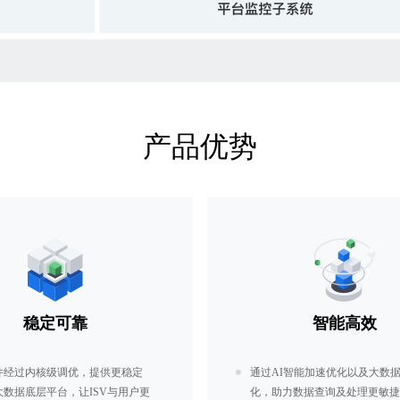
产品优势
稳定可靠
智能高效
件经过内核级调优，提供更稳定
通过AI智能加速优化以及大数
大数据底层平台，让ISV与用户更
化，助力数据查询及处理更敏捷