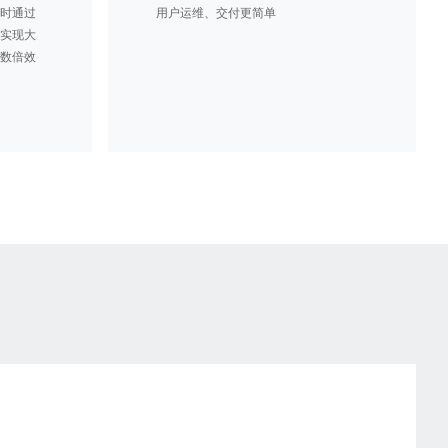
时通过
用户运维、交付更简单
实现大
数倍效