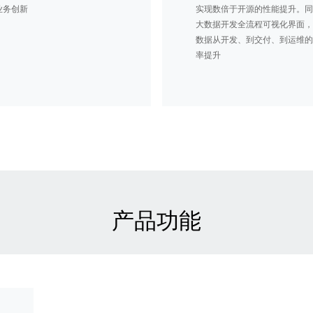
业务创新
实现数倍于开源的性能提升。同
大数据开发全流程可视化界面，
数据从开发、到交付、到运维的
率提升
产品功能