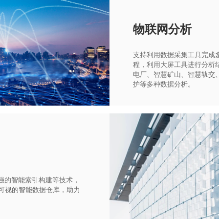
物联网分析
支持利用数据采集工具完成
程，利用大屏工具进行分析
电厂、智慧矿山、智慧轨交
护等多种数据分析。
强的智能索引构建等技术，
可视的智能数据仓库，助力