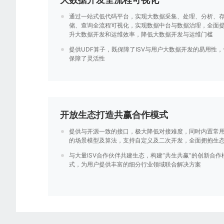
通过一站式低代码平台，实现大数据采集、处理、分析、
储、查询全流程可视化，实现数据中台与数据治理，全面
升大数据开发和运维效率，降低大数据开发与运维门槛
提供UDF算子，既保障了ISV与用户大数据开发的易用性，
保障了灵活性
开放生态打造共赢合作模式
提供与开源一致的接口，极大降低对接难度，同时内置常
的场景模型及算法，支持自定义及二次开发，全面拥抱生
与大量ISV合作伙伴共建生态，构建“共生共赢”的创新合作
式，为用户提供丰富的细分行业领域联合解决方案