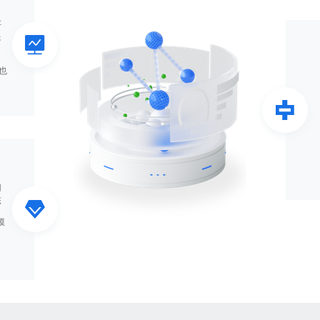
存
提
也
用
态
模