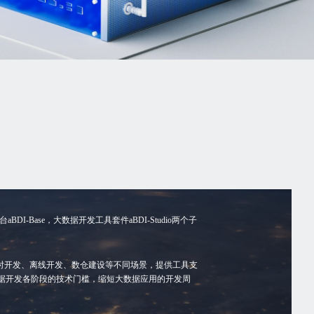
aBDI-Base，大数据开发工具套件aBDI-Studio两个子
io在实时开发、离线开发、数仓建设等不同场景，提供工具支
据开发各阶段的技术门槛，缩短大数据应用的开发周