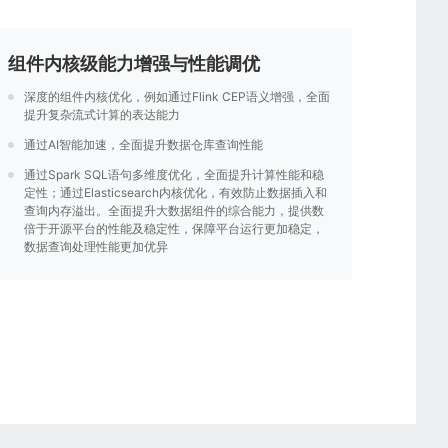
组件内核级能力增强与性能调优
深度的组件内核优化，例如通过Flink CEP语义增强，全面
提升复杂流式计算的表达能力
通过AI智能加速，全面提升数据仓库查询性能
通过Spark SQL语句多维度优化，全面提升计算性能和稳
定性；通过Elasticsearch内核优化，有效防止数据插入和
查询内存溢出。全面提升大数据组件的综合能力，提供数
倍于开源平台的性能及稳定性，保障平台运行更加稳定，
数据查询处理性能更加优异