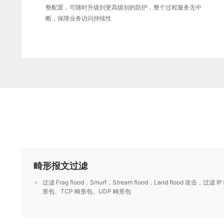
整配置，可随时升级到更高级别的防护，整个过程服务无中
断，保障业务访问持续性
畸形报文过滤
过滤 Frag flood，Smurf，Stream flood，Land flood 攻击，过滤 IP
形包、TCP 畸形包、UDP 畸形包