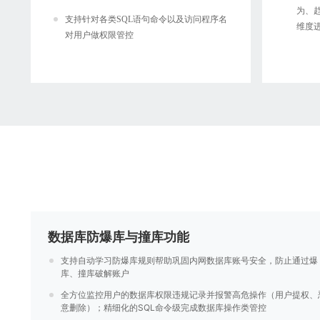
为、
支持针对各类SQL语句命令以及访问程序名
维度
对用户做权限管控
数据库防爆库与撞库功能
支持自动学习防爆库规则帮助巩固内网数据库账号安全，防止通过爆
库、撞库破解账户
全方位监控用户的数据库权限违规记录并报警高危操作（用户提权、
意删除）；精细化的SQL命令级完成数据库操作类管控