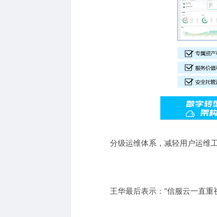
分级运维体系，减轻用户运维
王华最后表示：“信服云一直重