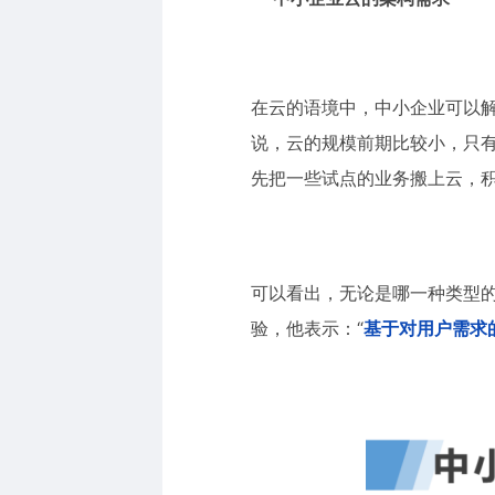
在云的语境中，中小企业可以解
说，云的规模前期比较小，只
先把一些试点的业务搬上云，
可以看出，无论是哪一种类型
验，他表示：“
基于对用户需求