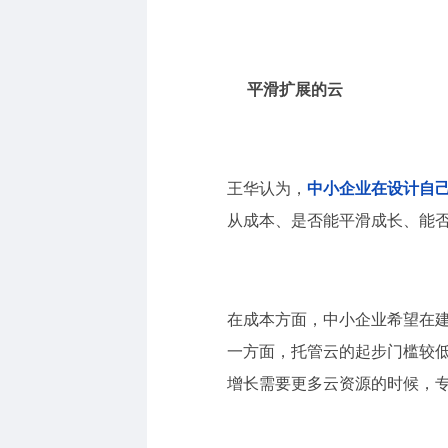
平滑扩展的云
王华认为，
中小企业在设计自
从成本、是否能平滑成长、能
在成本方面，中小企业希望在
一方面，托管云的起步门槛较
增长需要更多云资源的时候，