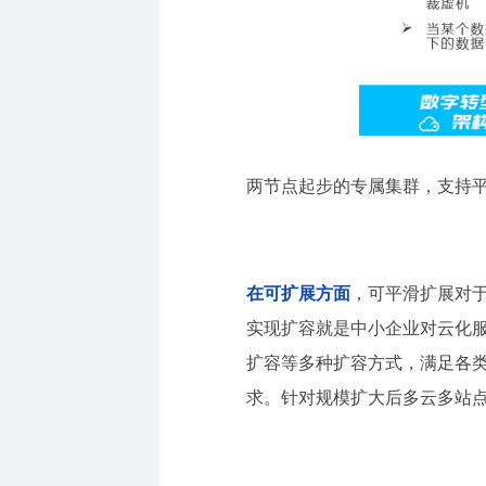
两节点起步的专属集群，支持
在可扩展方面
，可平滑扩展对
实现扩容就是中小企业对云化
扩容等多种扩容方式，满足各类
求。针对规模扩大后多云多站点