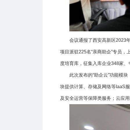
会议通报了西安高新区
2023
项目派驻
225
名
“
亲商助企
”
专员，
度培育库，征集入库企业
348
家、
此次发布的“
助企云
”功能模块
块提供计算、存储及网络等
IaaS
服
及安全运营等保障类服务；云应用